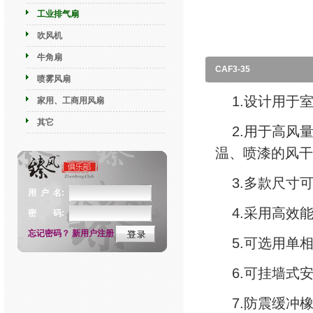
工业排气扇
吹风机
牛角扇
CAF3-35
喷雾风扇
1.设计用于
家用、工商用风扇
其它
2.用于高风
温、喷漆的风干
3.多款尺寸
用 户 名:
4.采用高效
密 码:
忘记密码？
新用户注册
5.可选用单
6.可挂墙式
7.防震缓冲