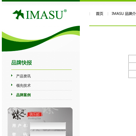
产品资讯
领先技术
品牌案例
用 户 名:
密 码: