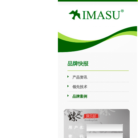
产品资讯
领先技术
品牌案例
用 户 名:
密 码: